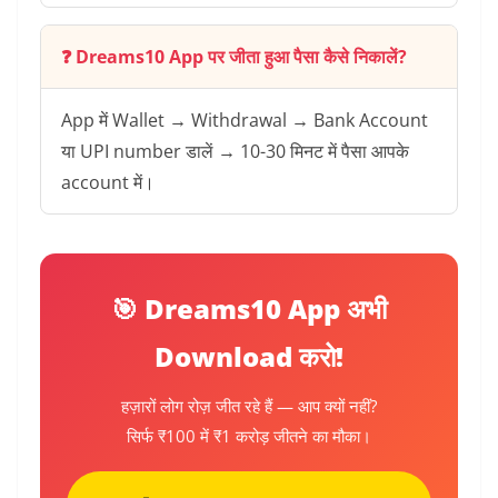
❓ Dreams10 App पर जीता हुआ पैसा कैसे निकालें?
App में Wallet → Withdrawal → Bank Account
या UPI number डालें → 10-30 मिनट में पैसा आपके
account में।
🎯 Dreams10 App अभी
Download करो!
हज़ारों लोग रोज़ जीत रहे हैं — आप क्यों नहीं?
सिर्फ ₹100 में ₹1 करोड़ जीतने का मौका।