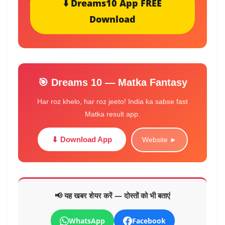
⬇️ Dreams10 App FREE
Download
🎯 Dreams 10 — Matka Fantasy
Har roz khelo, har roz jeeto! India ka sabse fast
Matka result app.
⬇ Download App
Website ►
📢 यह खबर शेयर करें — दोस्तों को भी बताएं
WhatsApp
Facebook